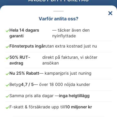
×
Varför anlita oss?
Hela 14 dagars
— täcker även den
✓
garanti
nyinflyttade
Fönsterputs ingår
utan extra kostnad just nu
✓
50% RUT-
direkt på fakturan, vi sköter
✓
avdrag
ansökan
Nu 25% Rabatt
— kampanjpris just nuning
✓
Betyg
4,7 / 5
— över 18 000 nöjda kunder
✓
Samma pris alla dagar —
inga helgtillägg
✓
F-skatt & försäkrade upp till
10 miljoner kr
✓